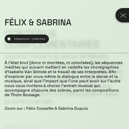
ID
880 - 65333. 01
DATE
2036.03.26
FÉLIX & SABRINA
TEMPERATURE
14° C
EPISODE
001 / 0.15 ms / 30 FPS
CONTENUS
Séquences inédites
COMPLÉMENTAIRES
Explorez l’envers du décor de Messis:
À l’état brut (donc ni montées, ni colorisées), les séquences
séquences chorégraphiques inédites avec
inédites qui suivent mettent en vedette les chorégraphies
trame sonore interchangeable, balados et
d’Isabelle Van Grimde et le travail de ses interprètes. Afin
d’explorer par vous-même le dialogue entre la danse et la
essais avec des artistes et chercheurs, et
musique, ainsi que l’impact que l’une peut avoir sur l’autre
articles inspirants qui ont poussé plus
nous vous invitons à choisir l’extrait musical qui
accompagne chacune des scènes, parmi les compositions
avant la réflexion transdisciplinaire sous-
de Thom Gossage.
jacente au projet.
Zoom sur : Félix Cossette & Sabrina Dupuis