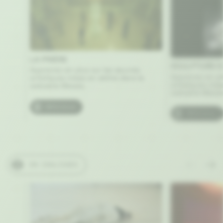
LA PRIÈRE
SCULPTURE E
Apprenez-en plus sur les œuvres
Apprenez-en pl
artistiques mises en abîme dans la
artistiques mis
websérie Messis.
websérie Messis
Références
Références
EN COULISSES