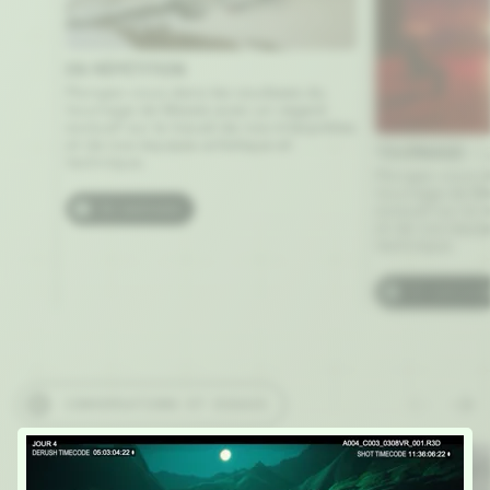
EN RÉPÉTITION
Plongez-vous dans les coulisses du
tournage de Messis avec un regard
exclusif sur le travail de nos interprètes
et de nos équipes artistique et
TOURNAGE – 
technique.
Plongez-vous da
tournage de Me
exclusif sur le 
En coulisses
et de nos équip
technique.
En coulisses
CONVERSATIONS ET ESSAIS