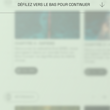
EVE 2050
DÉFILEZ VERS LE BAS POUR CONTINUER
CHAPITRE 4 : SAPIENS
CHAPITRE 3 :
Découvrez la websérie Eve 2050, nous
Découvrez la w
plongeant dans un monde futur où
plongeant dan
être humain ne signifie plus la même
être humain ne 
chose.
chose.
Eve 2050
Eve 2050
RÉFÉRENCES