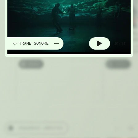
WELCOME TO THE HÔTEL
LE MÉTAVERS
MÉTAVERS
TENIR L’UNIV
TRAME SONORE
01:14
Par Raphäel Cuir, critique d'art et
Par Jonathan C
historien de l'art
cultures numér
Essais
Essais
SÉQUENCES INÉDITES